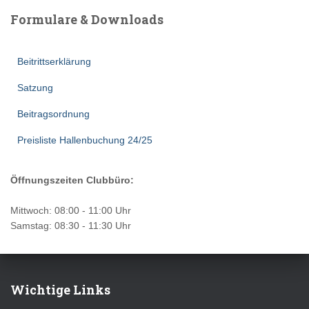
u
g
Formulare & Downloads
A
n
n
Beitrittserklärung
g
s
Satzung
e
i
Beitragsordnung
n
c
Preisliste Hallenbuchung 24/25
S
h
Öffnungszeiten Clubbüro:
u
t
Mittwoch: 08:00 - 11:00 Uhr
e
c
Samstag: 08:30 - 11:30 Uhr
n
h
-
e
Wichtige Links
N