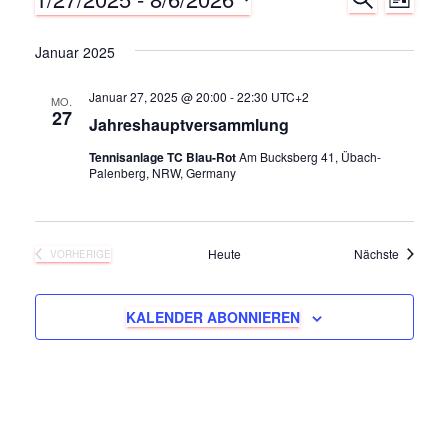
Veranstaltungen
V
V
L
U
I
D
C
e
S
e
H
Januar 2025
a
T
E
r
t
E
r
Januar 27, 2025 @ 20:00
-
22:30
UTC+2
u
MO.
a
27
Jahreshauptversammlung
m
a
n
w
Tennisanlage TC Blau-Rot
Am Bucksberg 41, Übach-
Palenberg, NRW, Germany
ä
n
s
h
s
t
l
e
Veransta
Heute
Nächste
VORHERIGE
a
VERANSTALTUNGEN
t
n
l
.
a
KALENDER ABONNIEREN
t
l
u
t
n