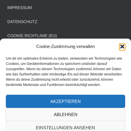
u
a
IMPRESSUM
n
v
DATENSCHUTZ
i
d
COOKIE-RICHTLINIE (EU)
g
A
Cookie-Zustimmung verwalten
a
n
Öffnungszeiten Clubbüro
Um dir ein optimales Erlebnis zu bieten, verwenden wir Technologien wie
t
Cookies, um Geräteinformationen zu speichern und/oder darauf
s
zuzugreifen. Wenn du diesen Technologien zustimmst, können wir Daten
i
Mittwoch: 08:00 - 11:00 Uhr
wie das Surfverhalten oder eindeutige IDs auf dieser Website verarbeiten.
Samstag: 08:30 - 11:30 Uhr
i
Wenn du deine Zustimmung nicht erteilst oder zurückziehst, können
o
bestimmte Merkmale und Funktionen beeinträchtigt werden.
c
n
AKZEPTIEREN
h
DER VEREIN
SPORTBETRIEB
MANNSCHAFTEN
ABLEHNEN
t
TERMINE
EINSTELLUNGEN ANSEHEN