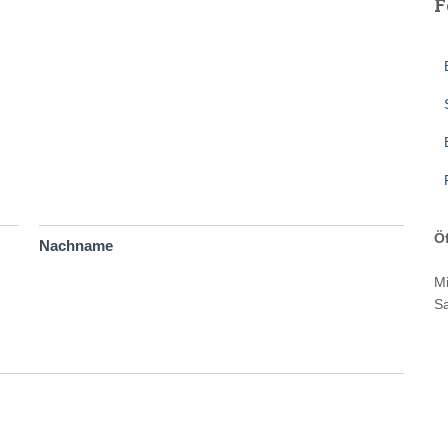
F
Ö
Nachname
Mi
Sa