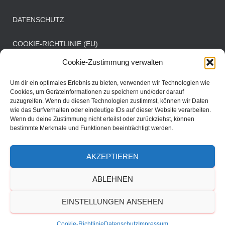
DATENSCHUTZ
COOKIE-RICHTLINIE (EU)
Cookie-Zustimmung verwalten
Öffnungszeiten Clubbüro
Um dir ein optimales Erlebnis zu bieten, verwenden wir Technologien wie
Cookies, um Geräteinformationen zu speichern und/oder darauf
zuzugreifen. Wenn du diesen Technologien zustimmst, können wir Daten
Mittwoch: 08:00 - 11:00 Uhr
wie das Surfverhalten oder eindeutige IDs auf dieser Website verarbeiten.
Samstag: 08:30 - 11:30 Uhr
Wenn du deine Zustimmung nicht erteilst oder zurückziehst, können
bestimmte Merkmale und Funktionen beeinträchtigt werden.
AKZEPTIEREN
DER VEREIN
SPORTBETRIEB
MANNSCHAFTEN
ABLEHNEN
TERMINE
EINSTELLUNGEN ANSEHEN
Hestia | Entwickelt von
ThemeIsle
Cookie-Richtlinie
Datenschutz
Impressum