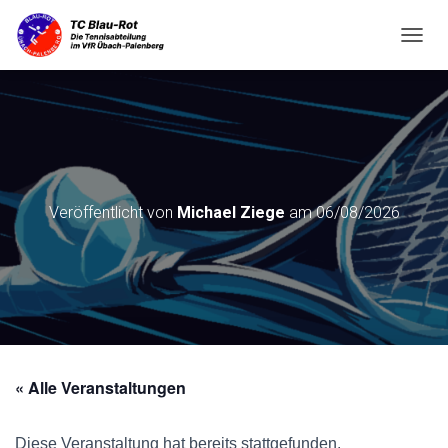
N
A
V
I
G
A
T
I
O
Veröffentlicht von
Michael Ziege
am
06/08/2026
N
U
M
S
C
H
A
L
T
« Alle Veranstaltungen
E
N
Diese Veranstaltung hat bereits stattgefunden.