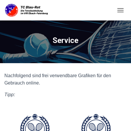
N
A
V
I
G
Service
A
T
I
O
N
U
Nachfolgend sind frei verwendbare Grafiken für den
M
S
Gebrauch online.
C
H
Tipp: 
A
L
T
E
N