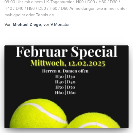
09:00 Uhr mit einem LK-Tagesturnier. H00 / D00 / H30 / D30 /
H40 / D40 / H50 / D50 / H60 / D60 Anmeldungen wie immer unter
mybigpoint oder Tennis.de
Von
Michael Ziege
, vor
9 Monaten