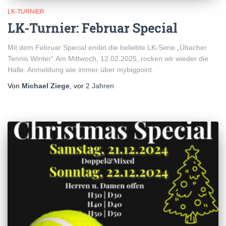
LK-TURNIER
LK-Turnier: Februar Special
Mit dem Februar Special endet die beliebte LK-Serie „Übacher
Tennis Winter“.Am Mittwoch, 12.02.2025, rocken wir wieder die
Halle. Anmeldung wie immer über mybigpoint.
Von
Michael Ziege
, vor
2 Jahren