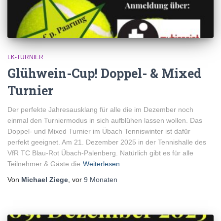
LK-TURNIER
Glühwein-Cup! Doppel- & Mixed
Turnier
Der perfekte Jahresausklang für alle die im Dezember noch
einmal den Turniermodus in sich aufblühen lassen wollen. Das
Doppel- und Mixed Turnier im Übach Tenniswinter ist dafür
perfekt geeignet. Am 21. Dezember 2025 in der Tennishalle des
VfR TC Blau-Rot Übach-Palenberg. Natürlich gibt es für alle
Teilnehmer & Gäste die
Weiterlesen
Von
Michael Ziege
, vor
9 Monaten