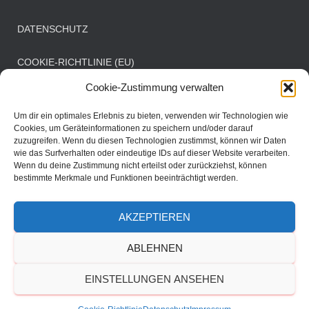
DATENSCHUTZ
COOKIE-RICHTLINIE (EU)
Cookie-Zustimmung verwalten
Öffnungszeiten Clubbüro
Um dir ein optimales Erlebnis zu bieten, verwenden wir Technologien wie
Cookies, um Geräteinformationen zu speichern und/oder darauf
zuzugreifen. Wenn du diesen Technologien zustimmst, können wir Daten
Mittwoch: 08:00 - 11:00 Uhr
wie das Surfverhalten oder eindeutige IDs auf dieser Website verarbeiten.
Samstag: 08:30 - 11:30 Uhr
Wenn du deine Zustimmung nicht erteilst oder zurückziehst, können
bestimmte Merkmale und Funktionen beeinträchtigt werden.
AKZEPTIEREN
DER VEREIN
SPORTBETRIEB
MANNSCHAFTEN
ABLEHNEN
TERMINE
EINSTELLUNGEN ANSEHEN
Hestia | Entwickelt von
ThemeIsle