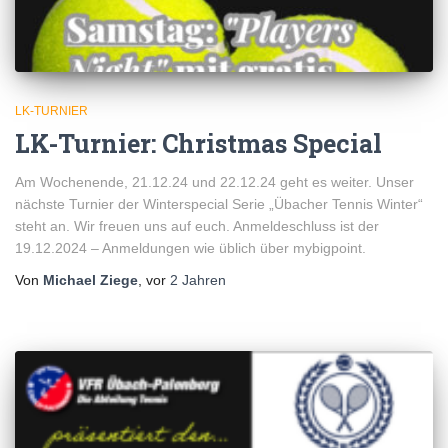
LK-TURNIER
LK-Turnier: Christmas Special
Am Wochenende, 21.12.24 und 22.12.24 geht es weiter. Unser
nächste Turnier der Winterspecial Serie „Übacher Tennis Winter“
steht an. Wir freuen uns auf euch. Anmeldeschluss ist der
19.12.2024 – Anmeldungen wie üblich über mybigpoint.
Von
Michael Ziege
, vor
2 Jahren