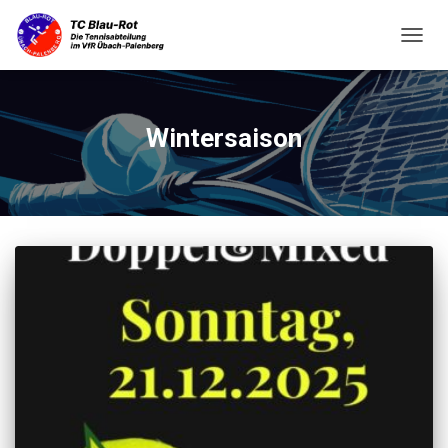
NAVIG
UMSC
Wintersaison