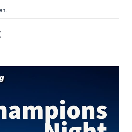
en.
t