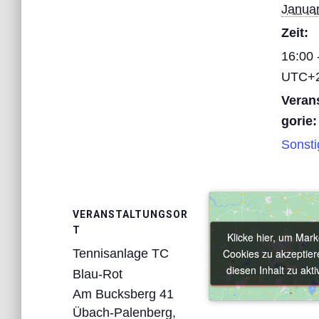
Januar
Zeit:
16:00 
UTC+
Veran
gorie:
Sonsti
VERANSTALTUNGSOR
T
Klicke hier, um Mark
Klicke hier, um Mark
Cookies zu akzeptier
Cookies zu akzeptier
Tennisanlage TC
diesen Inhalt zu akti
diesen Inhalt zu akti
Blau-Rot
Am Bucksberg 41
Übach-Palenberg
,