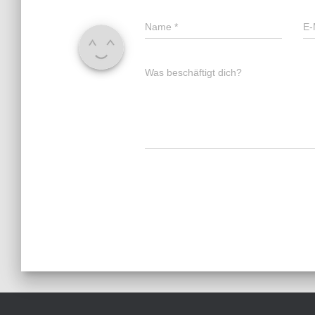
Name
*
E-
Was beschäftigt dich?