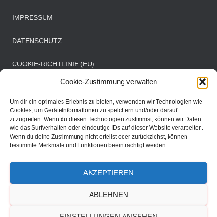
IMPRESSUM
DATENSCHUTZ
COOKIE-RICHTLINIE (EU)
Cookie-Zustimmung verwalten
Öffnungszeiten Clubbüro
Um dir ein optimales Erlebnis zu bieten, verwenden wir Technologien wie
Cookies, um Geräteinformationen zu speichern und/oder darauf
zuzugreifen. Wenn du diesen Technologien zustimmst, können wir Daten
Mittwoch: 08:00 - 11:00 Uhr
wie das Surfverhalten oder eindeutige IDs auf dieser Website verarbeiten.
Samstag: 08:30 - 11:30 Uhr
Wenn du deine Zustimmung nicht erteilst oder zurückziehst, können
bestimmte Merkmale und Funktionen beeinträchtigt werden.
AKZEPTIEREN
DER VEREIN
SPORTBETRIEB
MANNSCHAFTEN
ABLEHNEN
TERMINE
EINSTELLUNGEN ANSEHEN