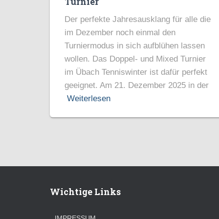
Turnier
Der perfekte Jahresausklang für alle die
im Dezember noch einmal den
Turniermodus in sich aufblühen lassen
wollen. Das Doppel- und Mixed Turnier
im Übach Tenniswinter ist dafür perfekt
geeignet. Am 21. Dezember 2025 in der
Weiterlesen
Wichtige Links
IMPRESSUM