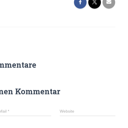
mmentare
inen Kommentar
Mail
*
Website