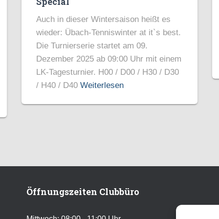
Special
Auch in dieser Wintersaison heißt es
wieder: Übach-Tenniswinter at it`s best.
Die Turnierserie startet am 09.
Dezember 2025 ab 09:00 Uhr mit einem
LK-Tagesturnier. H00 / D00 / H30 / D30
/ H40 / D40
Weiterlesen
Öffnungszeiten Clubbüro
Mittwoch: 08:00 - 11:00 Uhr