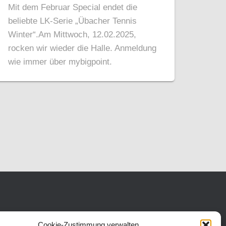
Mit dem Februar Special endet die
beliebte LK-Serie „Übacher Tennis
Winter“.Am Mittwoch, 12.02.2025,
rocken wir wieder die Halle. Anmeldung
wie immer über mybigpoint.
Cookie-Zustimmung verwalten