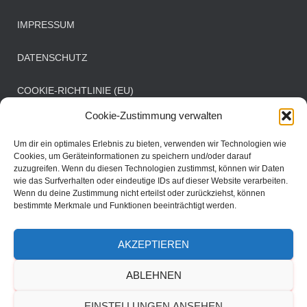
IMPRESSUM
DATENSCHUTZ
COOKIE-RICHTLINIE (EU)
Cookie-Zustimmung verwalten
Öffnungszeiten Clubbüro
Um dir ein optimales Erlebnis zu bieten, verwenden wir Technologien wie
Cookies, um Geräteinformationen zu speichern und/oder darauf
zuzugreifen. Wenn du diesen Technologien zustimmst, können wir Daten
Mittwoch: 08:00 - 11:00 Uhr
wie das Surfverhalten oder eindeutige IDs auf dieser Website verarbeiten.
Samstag: 08:30 - 11:30 Uhr
Wenn du deine Zustimmung nicht erteilst oder zurückziehst, können
bestimmte Merkmale und Funktionen beeinträchtigt werden.
AKZEPTIEREN
DER VEREIN
SPORTBETRIEB
MANNSCHAFTEN
ABLEHNEN
TERMINE
EINSTELLUNGEN ANSEHEN